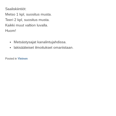
Saaliskiintiöt:
Metso 1 kpl, suositus musta.
Teeri 2 kpl, suositus musta.
Kaikki muut valtion luvalla.
Huom!
Metsästysajat kanalintujahdissa.
⁠lakisääteiset ilmoitukset omariistaan.
Posted in
Yleinen