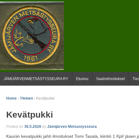
JÄMIJÄRVENMETSÄSTYSSEURA RY
Etusivu
Saalisilmoitukset
Tie
Home
›
Yleinen
›
Kevätpukki
Kevätpukki
Posted on
30.5.2026
by
Jämijärven Metsastysseura
Kauriin kevatpukki jahti ilmoitukset Tomi Tasala, kiintiö 1 Kpl/ jäsen j