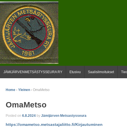
JÄMIJÄRVENMETSÄSTYSSEURA RY
Etusivu
Saalisilmoitukset
Tie
Home
›
Yleinen
›
OmaMetso
OmaMetso
Posted on
6.8.2024
by
Jämijärven Metsastysseura
https://omametso.metsastajaliitto.fi/Kirjautuminen