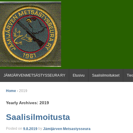
JÄMIJÄRVENMETSÄSTYSSEURA RY
Etusivu
Saalisilmoitukset
Tie
Home
›
2019
Yearly Archives:
2019
Saalisilmoitusta
Posted on
9.8.2019
by
Jämijärven Metsastysseura